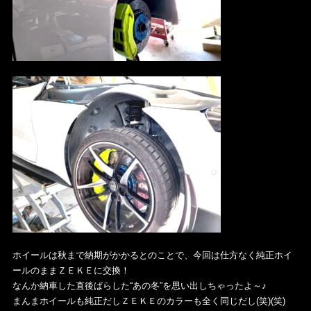
ホイールは秋まで納期がかかるとのことで、今回は仕方なく純正ホイ
ールのままＺＥＫＥに交換！
なんか納車した直後ばらした“あの冬”を思い出しちゃったよ～♪
まんまホイールも純正だしＺＥＫＥのカラーも全く同じだし(笑)(笑)