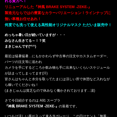
れる貴方へ！
リニューアルした『神風 BRAKE SYSTEM -ZEKE-』
製造元ならではの豊富なカラーバリエーション！ラインナップに
無い車種お任せあれ！
何度でも洗って使える高性能オリジナルマスク ただいま販売中！
めっちゃ暑い日が続いていますが・・・
みなさん生きてる～！？笑
まきじゅんです(*^^)
最近は猛暑猛暑…にもかかわらず中古車の注文やカスタムオーダー、
パーツの注文等に追われ
カメラを手にするどころか飲み物も手に出来ないくらいスケジュール
が詰まってしまってます(汗)
皆さんはちゃんと水分を取ってたまには涼しい所で休憩など入れなが
ら稼いでくださいね！
(まきじゅんは貧乏なので休みなく働かされております…涙)
さて今日紹介するのは A91 スープラ
『神風 BRAKE SYSTEM -ZEKE-』
の装着です。
いつもは涼しい風が入って来る当ガレージ…この日はナント「無風」