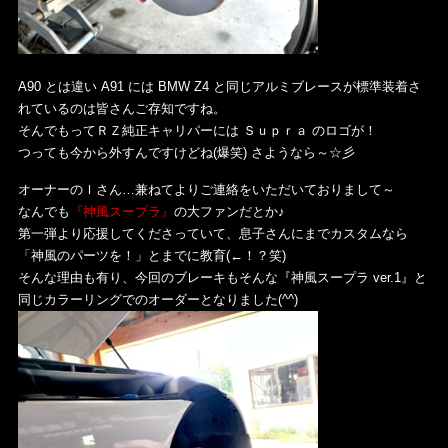
A90 とは違い A91 には BMW Z4 と同じアルミブレースが標準装着さ
れているのは皆さんご存知ですね。
そんでもってＲＺ純正キャリパーには Ｓｕｐｒａ のロゴが！
つっても今から外すんですけどね(爆笑) さようなら～☆彡
オーナーのＩさん…兼ねてよりご連絡をいただいておりまして～
なんでも
『神風スープラ』
の大ファンだとか♪
第一弾より応援してくださっていて、息子さんにまでカスタムなら
「神風のパーツを！」とまでに教育(←！？笑)
そんな理由も有り、今回のブレーキもそんな『神風スープラ ver.1』と
同じカラーリングでのオーダーとなりました(^^)