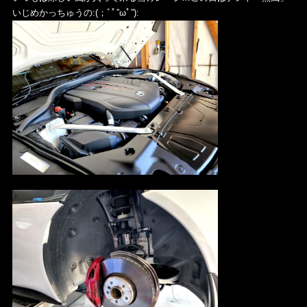
いじめかっちゅうの:(；ﾞﾟ”ωﾟ”):