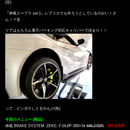
(笑)
『神風スープラ ver.1』レプリカでも作ろうとしているのかいＩさ
ん！？笑
リアはもちろん電子パーキング対応キャリパーで決まり！！
って…ピンボケしとるやんけ(焦)
今回のメニュー (税込)
神風 BRAKE SYSTEM -ZEKE- F-DL8P-380×34
446,270円
357,016円