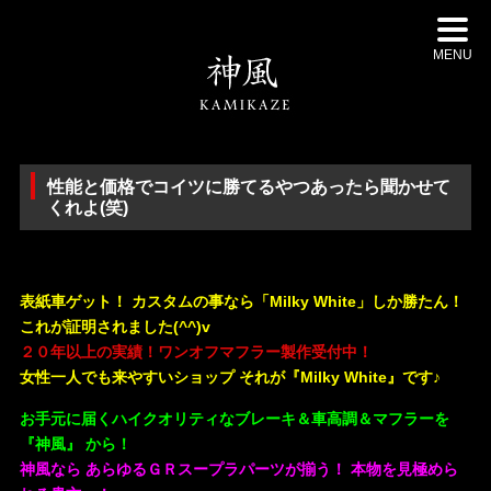
MENU
性能と価格でコイツに勝てるやつあったら聞かせて
くれよ(笑)
・
表紙車ゲット！ カスタムの事なら「Milky White」しか勝たん！
これが証明されました(^^)v
２０年以上の実績！ワンオフマフラー製作受付中！
女性一人でも来やすいショップ それが『Milky White』です♪
お手元に届くハイクオリティなブレーキ＆車高調＆マフラーを
『神風』 から！
神風なら あらゆるＧＲスープラパーツが揃う！ 本物を見極めら