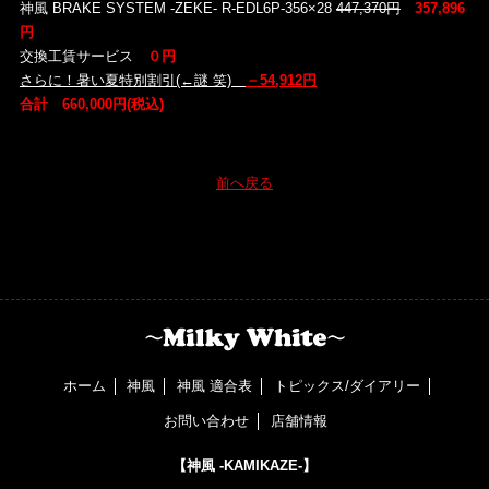
神風 BRAKE SYSTEM -ZEKE- R-EDL6P-356×28
447,370円
357,896
円
交換工賃サービス
０円
さらに！暑い夏特別割引(←謎 笑)
－54,912円
合計 660,000円(税込)
前へ戻る
ホーム
神風
神風 適合表
トピックス/ダイアリー
お問い合わせ
店舗情報
【神風 -KAMIKAZE-】