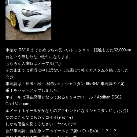
車検が R5/10 までとめっちゃ長～いトヨタ８６…距離もまだ62,000km
台という申し分ない物件になります。
もちろん入庫時はノーマル(^^;)
そのままでは皆様に申し訳ない…当店にて軽くカスタムを施しました
☆彡
車高調は「神風～極～ 極低ver.」シャコタン 86/BRZ 車高調のド定
番！をセットアップしました。
ホイールは現在廃盤となっておるＵＳＡホイール「Aodhan DS02
Gold-Vacuum」
金メッキホイールがかなりのアクセントになりシャコタンにしただけ
なのにこんなにもカッコイイ(●´ω｀●)
しかも価格を見てください！ヤバいです！！
新品車高調に新品激レアホイールまで履いているのに！？！？