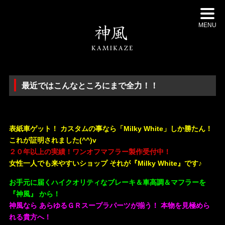
MENU
最近ではこんなところにまで全力！！
・
表紙車ゲット！ カスタムの事なら「Milky White」しか勝たん！
これが証明されました(^^)v
２０年以上の実績！ワンオフマフラー製作受付中！
女性一人でも来やすいショップ それが『Milky White』です♪
お手元に届くハイクオリティなブレーキ＆車高調＆マフラーを
『神風』 から！
神風なら あらゆるＧＲスープラパーツが揃う！ 本物を見極めら
れる貴方へ！