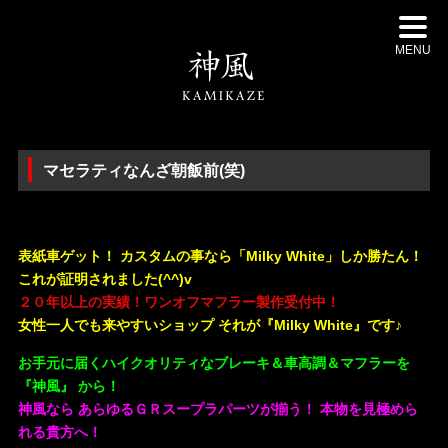
MENU
マセラティなんざ朝飯前(笑)
・
表紙車ゲット！ カスタムの事なら「Milky White」しか勝たん！
これが証明されました(^^)v
２０年以上の実績！ワンオフマフラー製作受付中！
女性一人でも来やすいショップ それが『Milky White』です♪
お手元に届くハイクオリティなブレーキ＆車高調＆マフラーを
『神風』 から！
神風なら あらゆるＧＲスープラパーツが揃う！ 本物を見極めら
れる貴方へ！