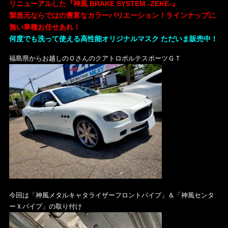
リニューアルした『神風 BRAKE SYSTEM -ZEKE-』
製造元ならではの豊富なカラーバリエーション！ラインナップに
無い車種お任せあれ！
何度でも洗って使える高性能オリジナルマスク ただいま販売中！
福島県からお越しのＯさんのクアトロポルテスポーツＧＴ
今回は「神風メタルキャタライザーフロントパイプ」＆「神風センタ
ーＸパイプ」の取り付け