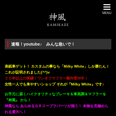
MENU
速報！youtube♪ みんな急いで！
・
表紙車ゲット！ カスタムの事なら「Milky White」しか勝たん！
これが証明されました(^^)v
２０年以上の実績！ワンオフマフラー製作受付中！
女性一人でも来やすいショップ それが『Milky White』です♪
お手元に届くハイクオリティなブレーキ＆車高調＆マフラーを
『神風』 から！
神風なら あらゆるＧＲスープラパーツが揃う！ 本物を見極めら
れる貴方へ！