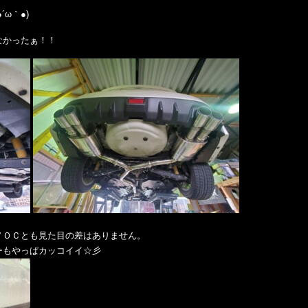
ω｀●)
なかったぁ！！
ＶＯＣとも見た目の差はありません。
ーもやっぱカッコイイ☆彡