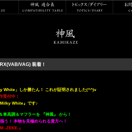
神風
神風 適合表
トピックス
WRX(VAB/VAG) 装着！
 White」しか勝たん！ これが証明されました(^^)v
作受付中！
ky White』です♪
車高調＆マフラーを 『神風』 から！
揃う！ 本物を見極められる貴方へ！
 -ZEKE-』