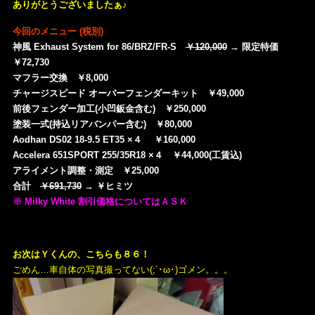
ありがとうございましたぁ♪
今回のメニュー (税別)
神風 Exhaust System for 86/BRZ/FR-S
￥120,000
→ 限定特価
￥72,730
マフラー交換 ￥8,000
チャージスピード オーバーフェンダーキット ￥49,000
前後フェンダー加工(小凹鈑金含む) ￥250,000
塗装一式(持込リアバンパー含む) ￥80,000
Aodhan DS02 18-9.5 ET35 ×４ ￥160,000
Accelera 651SPORT 255/35R18 ×４ ￥44,000(工賃込)
アライメント調整・測定 ￥25,000
合計
￥691,730
→ ￥ヒミツ
※ Milky White 割引価格についてはＡＳＫ
お次はＹくんの、こちらも８６！
ごめん…車自体の写真撮ってない(;´･ω･)ゴメン。。。