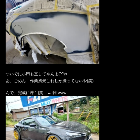
ついでに小凹も直してやんよ(^^)b
あ、ごめん…作業風景これしか撮ってないや(笑)
んで、完成( ´艸｀)笑 ← 雑 www