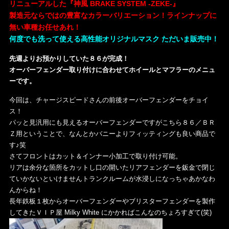
リニューアルした『神風 BRAKE SYSTEM -ZEKE-』
製造元ならではの豊富なカラーバリエーション！ラインナップに
無い車種お任せあれ！
何度でも洗って使える高性能オリジナルマスク ただいま販売中！
先週よりお預かりしていた８６が完成！
オーバーフェンダー取り付けに合わせてホイールとマフラーのメニュ
ーです。
今回は、チャージスピードさんの前後オーバーフェンダーをチョイ
ス！
パッと見汎用にも見えるオーバーフェンダーですがこちら８６／ＢＲ
Ｚ用ということで、なんとかバニーよりフィッティングも良い商品で
す♪笑
さてフロントはカット＆インナー小加工で取り付け可能。
リアは余分な箇所をカットし口の開いたリアフェンダーを鈑金で閉じ
ていかないといけませんトランクルームが水浸しになっちゃあかなわ
んからね！
長年鉄板１枚からオーバーフェンダーやブリスターフェンダーを製作
してきたＶＩＰ屋 Milky White にかかればこんなのちょろすぎて(笑)