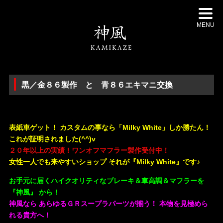
MENU
黒／金８６製作 と 青８６エキマニ交換
・
表紙車ゲット！ カスタムの事なら「Milky White」しか勝たん！
これが証明されました(^^)v
２０年以上の実績！ワンオフマフラー製作受付中！
女性一人でも来やすいショップ それが『Milky White』です♪
お手元に届くハイクオリティなブレーキ＆車高調＆マフラーを
『神風』 から！
神風なら あらゆるＧＲスープラパーツが揃う！ 本物を見極めら
れる貴方へ！