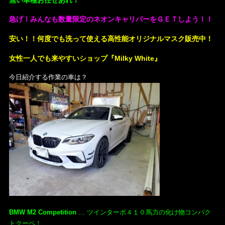
急げ！みんなも数量限定のネオンキャリパーをＧＥＴしよう！！
安い！！何度でも洗って使える高性能オリジナルマスク販売中！
女性一人でも来やすいショップ『Milky White』
今日紹介する作業の車は？
BMW M2 Competition
… ツインターボ４１０馬力の化け物コンパク
トクーペ！