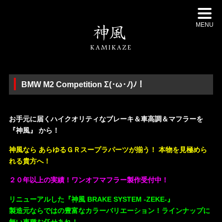
MENU
BMW M2 Competition Σ(･ω･ﾉ)ﾉ！
・
お手元に届くハイクオリティなブレーキ＆車高調＆マフラーを
『神風』 から！
神風なら あらゆるＧＲスープラパーツが揃う！ 本物を見極めら
れる貴方へ！
２０年以上の実績！ワンオフマフラー製作受付中！
リニューアルした『神風 BRAKE SYSTEM -ZEKE-』
製造元ならではの豊富なカラーバリエーション！ラインナップに
無い車種お任せあれ！