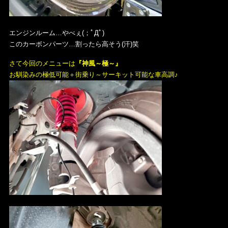
エンジンルーム…やべぇ(；ﾟДﾟ)
このカーボンパーツ…割ったら高そう(汗)笑
さて今回のメニューは
『神風～極～』
お馴染みの極低可能＋街乗り～サーキット可能な車高調♪