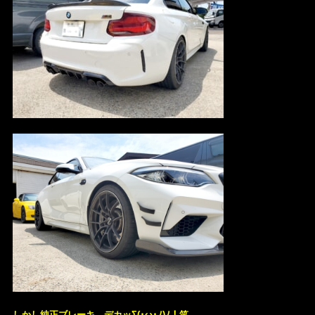
しかし純正ブレーキ…デカッΣ(･ω･ﾉ)ﾉ！笑