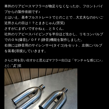
車外のリアピースマフラーが物足りなくなったか、フロントパイ
プからの製作依頼です♪
とはいえ、基本フルストレートでとのことで…大丈夫なのかいご
近所さんの目は！？とまきじゅん(苦笑)
さすがにまずいですかねぇ…とＳくん。
社外のリアピースパイピングを半分ほど生かし、リモコンバルブ
でのＯＮ(爆音)／ＯＦＦ(静音)機能を製作しました。
右側には静音用のサイレンサー(タイコ)をセット、左側にバルブ
を装着(溶接)していきます。
さらに何を言い出すかと思えばマフラー出口は「ヤンチャな感じに♪」
と(；ﾟДﾟ)笑