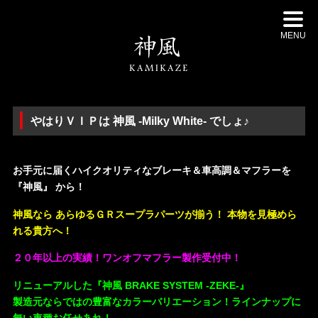
MENU
やはりＶＩＰは 神風 -Milky White- でしょ♪
・
お手元に届くハイクオリティなブレーキ＆車高調＆マフラーを
『神風』 から！
神風なら あらゆるＧＲスープラパーツが揃う！ 本物を見極めら
れる貴方へ！
２０年以上の実績！ワンオフマフラー製作受付中！
リニューアルした『神風 BRAKE SYSTEM -ZEKE-』
製造元ならではの豊富なカラーバリエーション！ラインナップに
無い車種お任せあれ！