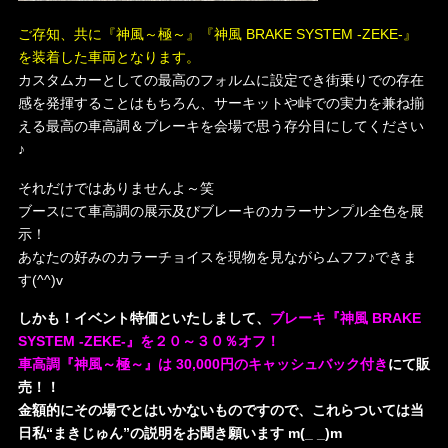
ご存知、共に『神風～極～』『神風 BRAKE SYSTEM -ZEKE-』
を装着した車両となります。
カスタムカーとしての最高のフォルムに設定でき街乗りでの存在
感を発揮することはもちろん、サーキットや峠での実力を兼ね揃
える最高の車高調＆ブレーキを会場で思う存分目にしてください
♪
それだけではありませんよ～笑
ブースにて車高調の展示及びブレーキのカラーサンプル全色を展
示！
あなたの好みのカラーチョイスを現物を見ながらムフフ♪できま
す(^^)v
しかも！イベント特価といたしまして、
ブレーキ『神風 BRAKE
SYSTEM -ZEKE-』を２０～３０％オフ！
車高調『神風～極～』は 30,000円のキャッシュバック付き
にて販
売！！
金額的にその場でとはいかないものですので、これらついては当
日私“まきじゅん”の説明をお聞き願います m(_ _)m