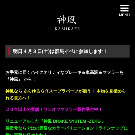
MENU
明日４月３日(土)は群馬イベに参加します！
・
お手元に届くハイクオリティなブレーキ＆車高調＆マフラーを
『神風』 から！
神風なら あらゆるＧＲスープラパーツが揃う！ 本物を見極めら
れる貴方へ！
２０年以上の実績！ワンオフマフラー製作受付中！
リニューアルした『神風 BRAKE SYSTEM -ZEKE-』
製造元ならではの豊富なカラーバリエーション！ラインナップに
無い車種お任せあれ！