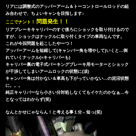
リアには調整式のアッパーアーム＆トーコントロールロッドの組
み合わせで、ちょいキャンを目指します♪
問題発生！！
ここでナント！
リアブレーキキャリパーのすぐ後ろにショックを取り付けるので
すが、ショックはナックルに取り付くタイプの車両なんです。
これが今回問題を起こしたやーつ！
アッパーアームを短縮して(キャンバー角を増やして)いくと…倒
れていくナックル(=キャリパーも)
キャリパー裏の電子式パーキングブレーキ用モーターとショック
が干渉してしまいアームロックの状態に(涙)
キャンバー角は付かない＆車高も下がっていかない…の泥沼状態
に。。。
純正キャリパーなら小さい分対処しなくてもイケたのかなぁ…今
となってはわからず(笑)
なんとかせにゃならん！と考える事１分←短っ(笑)