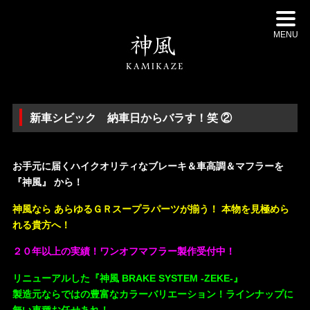
MENU
新車シビック 納車日からバラす！笑 ②
・
お手元に届くハイクオリティなブレーキ＆車高調＆マフラーを
『神風』 から！
神風なら あらゆるＧＲスープラパーツが揃う！ 本物を見極めら
れる貴方へ！
２０年以上の実績！ワンオフマフラー製作受付中！
リニューアルした『神風 BRAKE SYSTEM -ZEKE-』
製造元ならではの豊富なカラーバリエーション！ラインナップに
無い車種お任せあれ！