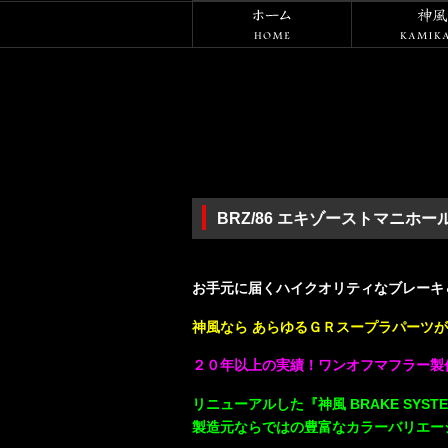
ホーム
BRZ/86 エキゾーストマニホ
・
お手元に届くハイクオリティなブレーキ＆
神風なら あらゆるＧＲスープラパーツが
２０年以上の実績！ワンオフマフラー製
リニューアルした『神風 BRAKE SYSTEM
製造元ならではの豊富なカラーバリエー