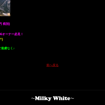
 税別)
/86オーナー必見！
^)
ご遠慮なく♪
前へ戻る