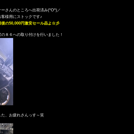
さんのところへ出荷済み(^O^)／
お客様用にストックです♪
の50,000円
激安セール品
よ☆彡
君の８６への取り付けを行いました！
した、お疲れさんっす～笑