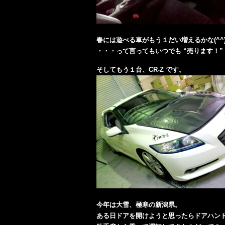
春には遊べる車がもう１だい増えるかな(^^
・・・って言ってもいつでも “売ります！”
そしてもう１台、CR-Z です。
今年は大雪、極寒の新潟県。
ある日ドアを開けようと思ったらドアハンド