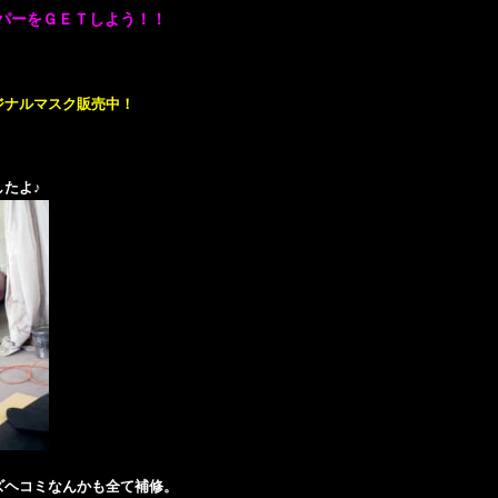
パーをＧＥＴしよう！！
ジナルマスク販売中！
たよ♪
ズヘコミなんかも全て補修。