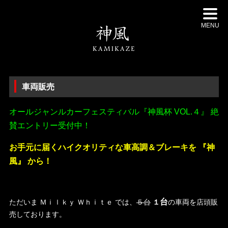
MENU
車両販売
オールジャンルカーフェスティバル『
神風杯 VOL.４』 絶
賛エントリー受付中！
お手元に届くハイクオリティな車高調＆ブレーキを 『神
風』 から！
台
ただいま Ｍｉｌｋｙ Ｗｈｉｔｅ では、
５台
１
の車両を店頭販
売しております。