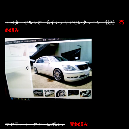
トヨタ セルシオ Cインテリアセレクション 後期
売
約済み
マセラティ クアトロポルテ
売約済み