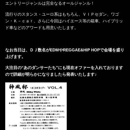
エントリージャンルは完全なるオールジャンル！
流行りのスタンス・ユーロ系はもちろん、ＶＩＰセダン、
ワゴ
ン・Ｋ－ｃａｒ、さらに今回はハイエース等の箱車、
ハイブリッ
ド車などのアワードも用意いたします。
なお当日は、ＤＪ数名がEDMやREGGAE&HIP HOPで会場を盛り
上げます。
大注目の“あのダンサーたち”にも現在オファーを入れて
おります
ので詳細が明らかになりましたら発表いたします
♪