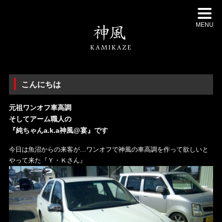
MENU
こんにちは
元祖ワンオフ車高調
そしてアーム職人の
『純ちゃんa.k.a神風@宴』です
今日は魚沼からの来客が…ワンオフで神風の車高調を作って欲しいと
やって来た『Ｙ・Ｋさん』