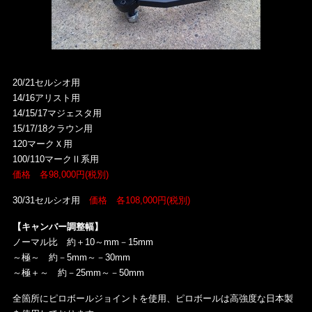
20/21セルシオ用
14/16アリスト用
14/15/17マジェスタ用
15/17/18クラウン用
120マークＸ用
100/110マークⅡ系用
価格 各98,000円(税別)
30/31セルシオ用
価格 各108,000円(税別)
【キャンバー調整幅】
ノーマル比 約＋10～mm－15mm
～極～ 約－5mm～－30mm
～極＋～ 約－25mm～－50mm
全箇所にピロボールジョイントを使用、ピロボールは高強度な日本製