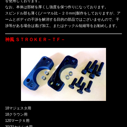
を使用しております。
なお、本体は部材を厚くし強度を保つ作りになっております。
スピンドル部も薄く(ノーマル比－２０mm)製作をしておりますが、ア
ームとボディの干渉を解消する目的の部品ではございませんので、干
渉等がある場合は逃げ加工、またはナックル短縮等をお勧めします。
神風 ＳＴＲＯＫＥＲ－ＴＦ－
18マジェスタ用
18クラウン用
120マークＸ用
30/31セルシオ用