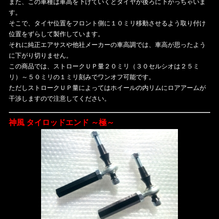
また、この車種は車高を下げていくとタイヤが後ろに下がっちゃいま
す。
そこで、タイヤ位置をフロント側に１０ミリ移動させるよう取り付け
位置をずらして製作しています。
それに純正エアサスや他社メーカーの車高調では、車高が思ったよう
に下がり切りません。
この商品では、ストロークＵＰ量２０ミリ（３０セルシオは２５ミ
リ）～５０ミリの１ミリ刻みでワンオフ可能です。
ただしストロークＵＰ量によってはホイールの内リムにロアアームが
干渉しますので注意してください。
神風 タイロッドエンド ～極～