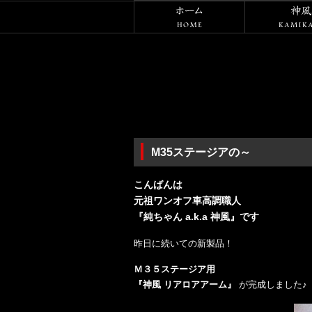
ホーム
M35ステージアの～
こんばんは
元祖ワンオフ車高調職人
『純ちゃん a.k.a 神風』です
昨日に続いての新製品！
Ｍ３５ステージア用
『神風 リアロアアーム』
が完成しました♪