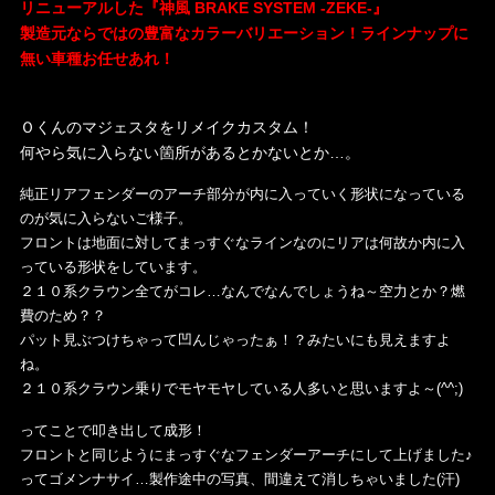
リニューアルした『神風 BRAKE SYSTEM -ZEKE-』
製造元ならではの豊富なカラーバリエーション！ラインナップに
無い車種お任せあれ！
・
Ｏくんのマジェスタをリメイクカスタム！
何やら気に入らない箇所があるとかないとか…。
純正リアフェンダーのアーチ部分が内に入っていく形状になっている
のが気に入らないご様子。
フロントは地面に対してまっすぐなラインなのにリアは何故か内に入
っている形状をしています。
２１０系クラウン全てがコレ…なんでなんでしょうね～空力とか？燃
費のため？？
パット見ぶつけちゃって凹んじゃったぁ！？みたいにも見えますよ
ね。
２１０系クラウン乗りでモヤモヤしている人多いと思いますよ～(^^;)
ってことで叩き出して成形！
フロントと同じようにまっすぐなフェンダーアーチにして上げました♪
ってゴメンナサイ…製作途中の写真、間違えて消しちゃいました(汗)