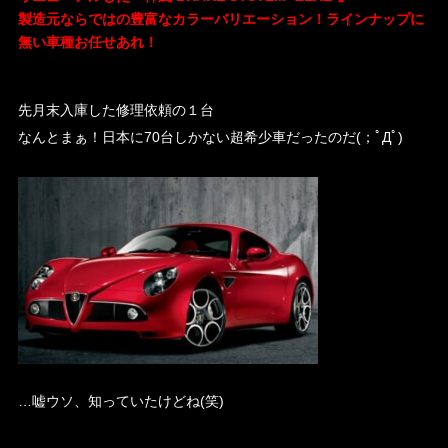
製造元ならではの豊富なカラーバリエーション！ラインナップに
無い車種お任せあれ！
・
先月末入庫した修理依頼の１台
なんとまぁ！日本に70台しかない超希少車だったのだ(；ﾟДﾟ)
・
…嘘ウソ、知っていたけどね(笑)
・