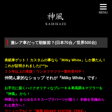
MENU
激レア車だって朝飯前？(日本70台／世界500台)
・
表紙車ゲット！ カスタムの事なら「Milky White」しか勝たん！
これが証明されました(^^)v
２０年以上の実績！ワンオフマフラー製作受付中！
仲間ん家的なショップ それが『Milky White』です♪
お手元に届くハイクオリティなブレーキ＆車高調＆マフラーを
『神風』 から！
神風なら あらゆるＧＲスープラパーツが揃う！ 本物を見極めら
れる貴方へ！
リニューアルした『神風 BRAKE SYSTEM -ZEKE-』