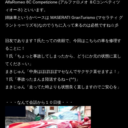
AlfaRomeo 8C Competizione (アルファロメオ ８Cコンペティツ
ィオーネ) といいます。
姉妹車というかベースは MASERATI GranTurismo (マセラティ グ
ラントゥーリズモ)なのでうちに入って来るのは必然ですね☆彡
・
旧友でありますＴ氏たっての依頼で、今回はこちらの車を修理す
ることに！
Ｔ氏「ちょっと事故してしまったから、どうにか元の状態に直し
てくださ～い」
まきじゅん「中身はほぼほぼマセなんでサクサク直せますよ！」
Ｔ氏「事故ったまんま陸送するね～(^^)」
まきじゅん「走ってた時よりも状態良く直しますのでご安心を」
・
・・・なんて会話から１０日後・・・