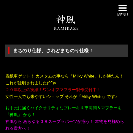
MENU
まちのり仕様、されどまちのり仕様！
・
表紙車ゲット！ カスタムの事なら「Milky White」しか勝たん！
これが証明されました(^^)v
２０年以上の実績！ワンオフマフラー製作受付中！
女性一人でも来やすいショップ それが『Milky White』です♪
お手元に届くハイクオリティなブレーキ＆車高調＆マフラーを
『神風』 から！
神風なら あらゆるＧＲスープラパーツが揃う！ 本物を見極めら
れる貴方へ！