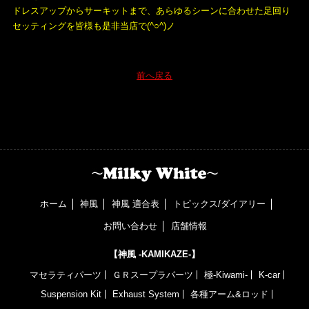
ドレスアップからサーキットまで、あらゆるシーンに合わせた足回り
セッティングを皆様も是非当店で(^○^)ノ
前へ戻る
ホーム
神風
神風 適合表
トピックス/ダイアリー
お問い合わせ
店舗情報
【神風 -KAMIKAZE-】
マセラティパーツ
ＧＲスープラパーツ
極-Kiwami-
K-car
Suspension Kit
Exhaust System
各種アーム&ロッド