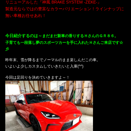
リニューアルした『神風 BRAKE SYSTEM -ZEKE-』
製造元ならではの豊富なカラーバリエーション！ラインナップに
無い車種お任せあれ！
・
今日紹介するのは～
まだまだ新車の香りする
ＨさんのＧＲ８６。
子育ても一段落し夢のスポーツカーを手に入れたＨさんご来店です☆
彡
昨年末、雪が降るまでノーマルのまま楽しんだこの車。
いよいよ少しカスタムしていきたいと入庫(^^)
今回は足回りを決めていきますよ～！