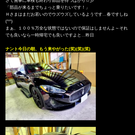
さて無事に車検も終わり部品を待つばかり☆彡
「部品が来るまでちょっと乗りたいです！」
Ｈさまはまだお若いのでウズウズしているようです…春ですしね
(^^)
まぁ、１００％万全な状態ではないので保証はしませんよ～それ
でも良いなら一時帰宅でも良いですよと…昨日
ナント今日の朝、もう来やがった(笑)(笑)(笑)