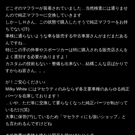
どこぞのマフラーが装着されていました…当然検査には通りませ
んので純正マフラーに交換していきます
しか～しＨさん、この状態で購入したそうで純正マフラーをお持
ちでない(汗)
車検に通らないような車を販売する中古車屋さんがまだまだある
んですね…
特にこの手の外車やスポーツカーは特に購入される販売店さんを
よく選別する必要がありますよ！
カスタムの技術もない・整備も出来ない…結構こんな店ばかりで
すからね皆さん。。。
が！ご安心ください♪
Milky White にはマセラティのみならず各主要車種のあらゆる純正
パーツを在庫しております！
…いや、ただ単に交換して要らなくなった純正パーツが転がって
いるだけ(笑)
大事に保管(!?)しているため「マセラティにも強いショップ」と
も言われるんですけどね