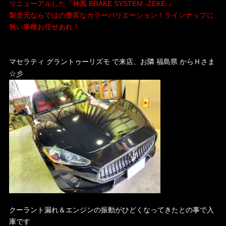
リニューアルした『神風 BRAKE SYSTEM -ZEKE-』
製造元ならではの豊富なカラーバリエーション！ラインナップに
無い車種お任せあれ！
・
マセラティ グラントゥーリズモ で来店、
お隣 福島県 からＨさま
☆彡
クーラント漏れ＆エンジンの振動がひどくなってきたとの事で入
庫です