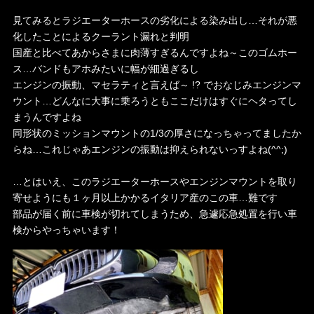
見てみるとラジエーターホースの劣化による染み出し…それが悪
化したことによるクーラント漏れと判明
国産と比べてあからさまに肉薄すぎるんですよね～このゴムホー
ス…バンドもアホみたいに幅が細過ぎるし
エンジンの振動、マセラティと言えば～ !? でおなじみエンジンマ
ウント…どんなに大事に乗ろうともここだけはすぐにヘタってし
まうんですよね
同形状のミッションマウントの1/3の厚さになっちゃってましたか
らね…これじゃあエンジンの振動は抑えられないっすよね(^^;)
…とはいえ、このラジエーターホースやエンジンマウントを取り
寄せようにも１ヶ月以上かかるイタリア産のこの車…難です
部品が届く前に車検が切れてしまうため、急遽応急処置を行い車
検からやっちゃいます！