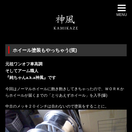
MENU
ホイール塗装もやっちゃう(笑)
元祖ワンオフ車高調
そしてアーム職人
『純ちゃんa.k.a神風』です
今回はノーマルホイールに飽き飽きしてきちゃったので、ＷＯＲＫか
らホイールが届くまでの「とりあえずホイール」を入手(爆)
中古のメッキ２０インチは合わないので塗装をすることに。