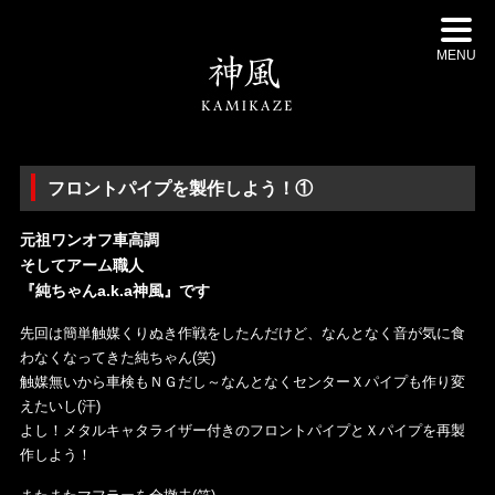
MENU
フロントパイプを製作しよう！①
元祖ワンオフ車高調
そしてアーム職人
『純ちゃんa.k.a神風』です
先回は簡単触媒くりぬき作戦をしたんだけど、なんとなく音が気に食
わなくなってきた純ちゃん(笑)
触媒無いから車検もＮＧだし～なんとなくセンターＸパイプも作り変
えたいし(汗)
よし！メタルキャタライザー付きのフロントパイプとＸパイプを再製
作しよう！