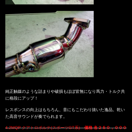
純正触媒のような詰まりや破損もほぼ皆無になり馬力・トルク共
に格段にアップ！
レスポンスの向上はもちろん、音にもこだわり抜いた逸品。乾い
た高音サウンドが奏でられます。
4.2MQP クアトロポルテ(スポーツGT系)
価格 各２５０，０００