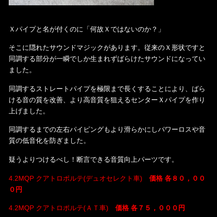
Ｘパイプと名が付くのに「何故Ｘではないのか？」
そこに隠れたサウンドマジックがあります。従来のＸ形状ですと
同調する部分が一瞬でしか生まれずばらけたサウンドになってい
ました。
同調するストレートパイプを極限まで長くすることにより、ばら
ける音の質を改善、より高音質を狙えるセンターＸパイプを作り
上げました。
同調するまでの左右パイピングもより滑らかにしパワーロスや音
質の低音化を防ぎました。
疑うよりつけるべし！断言できる音質向上パーツです。
4.2MQP クアトロポルテ(デュオセレクト車)
価格 各８０，００
０円
4.2MQP クアトロポルテ(ＡＴ車)
価格 各７５，０００円