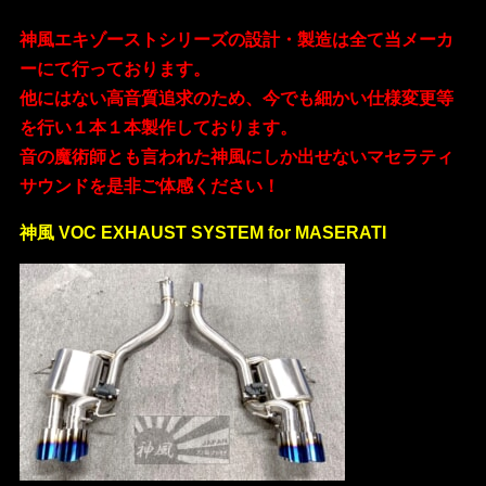
神風エキゾーストシリーズの設計・製造は全て当メーカ
ーにて行っております。
他にはない高音質追求のため、今でも細かい仕様変更等
を行い１本１本製作しております。
音の魔術師とも言われた神風にしか出せないマセラティ
サウンドを是非ご体感ください！
神風 VOC EXHAUST SYSTEM for MASERATI