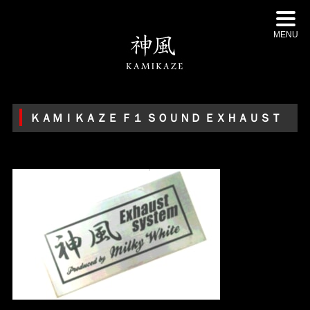
MENU
ＫＡＭＩＫＡＺＥ Ｆ１ ＳＯＵＮＤ ＥＸＨＡＵＳＴ