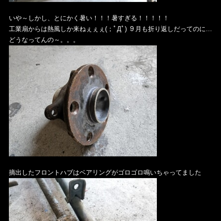
いや～しかし、とにかく暑い！！！暑すぎる！！！！！
工業扇からは熱風しか来ねぇぇぇ(；ﾟДﾟ) ９月も折り返しだってのに…
どうなってんの～。。。
摘出したフロントハブはベアリングがゴロゴロ鳴いちゃってました