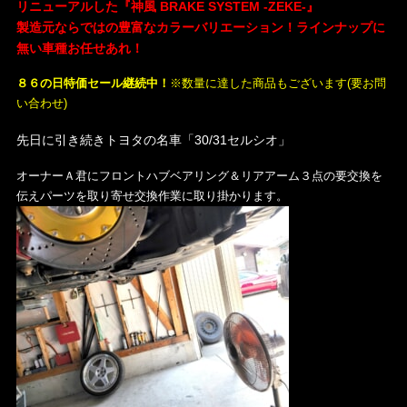
リニューアルした『神風 BRAKE SYSTEM -ZEKE-』
製造元ならではの豊富なカラーバリエーション！ラインナップに
無い車種お任せあれ！
８６の日特価セール継続中！
※数量に達した商品もございます(要お問
い合わせ)
先日に引き続きトヨタの名車「30/31セルシオ」
オーナーＡ君にフロントハブベアリング＆リアアーム３点の要交換を
伝えパーツを取り寄せ交換作業に取り掛かります。