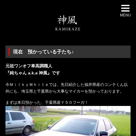
MENU
現在 預かっている子たち♪
元祖ワンオフ車高調職人
『純ちゃん a.k.a 神風』です
今ＭｉｌｋｙＷｈｉｔｅでは、先日紹介した福井県産のコンテくん以
外にも、埼玉県と千葉県から大事なマイカーを預かっております。
まずは本日預かった、千葉県産Ｙ５０フーガ！