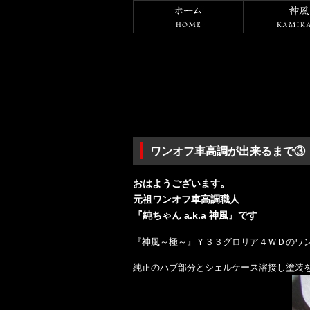
ホーム
ワンオフ車高調が出来るまで③
おはようございます。
元祖ワンオフ車高調職人
『純ちゃん a.k.a 神風』です
『神風～極～』Ｙ３３グロリア４ＷＤのワ
純正のハブ部分とシェルケース溶接し塗装