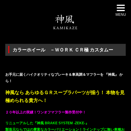
MENU
カラーホイール －ＷＯＲＫ ＣＲ極 カスタムー
・
お手元に届くハイクオリティなブレーキ＆車高調＆マフラーを 『神風』 か
ら！
神風なら あらゆるＧＲスープラパーツが揃う！ 本物を見
極められる貴方へ！
２０年以上の実績！ワンオフマフラー製作受付中！
リニューアルした『神風 BRAKE SYSTEM -ZEKE-』
製造元ならではの豊富なカラーバリエーション！ラインナップに無い車種お