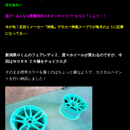
任せあれ！
急げ！みんなも数量限定のネオンキャリパーをＧＥＴしよう！！
今が旬！足回りメーカー『神風』デモカー神風スープラが毎月のように記事
になってる～♪
新潟県ＨくんのフェアレディＺ、度々ホイールが変わるのですが、今
回はＷＯＲＫ ＣＲ極をチョイス☆彡
そのまま標準カラーを履くのはちょっと嫌なようで、カスタムペイン
トを行い納品しました！