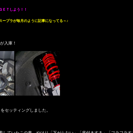
ＧＥＴしよう！！
スープラが毎月のように記事になってる～♪
Ｚ が入庫！
』
をセッティングしました。
着していたこの車、やはり「下がらない」「底付きする」「フラフラす