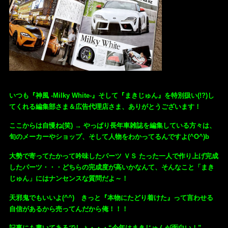
いつも『神風 -Milky White-』そして『まきじゅん』を特別扱い(!?)し
てくれる編集部さま＆広告代理店さま、ありがとうございます！
ここからは自慢ね(笑) → やっぱり長年車雑誌を編集している方々は、
旬のメーカーやショップ、そして人物をわかってるんですよ(^O^)b
大勢で寄ってたかって吟味したパーツ ＶＳ たった一人で作り上げ完成
したパーツ・・・どちらの完成度が高いかなんて、そんなこと「まき
じゅん」にはナンセンスな質問だよ～！
天邪鬼でもいいよ(^^) きっと『本物にたどり着けた』って言わせる
自信があるから売ってんだから俺！！！
記事にも書いてあるでしょ・・・“今年はまきじゅんが面白い！”