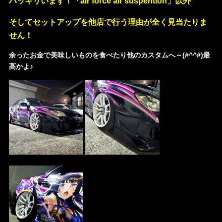
ハッキリいます！「air force air suspention」以外
そしてセットアップを他店で行う理由が全く見当たりま
せん！
余ったお金で美味しいものを食べたり他のカスタムへ～(#^^#)最
高かよ♪