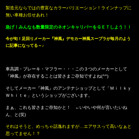
製造元ならではの豊富なカラーバリエーション！ラインナップに
無い車種お任せあれ！
急げ！みんなも数量限定のネオンキャリパーをＧＥＴしよう！！
今が旬！足回りメーカー『神風』デモカー
神風スープラが毎月のよう
に記事になってる～♪
車高調・ブレーキ・マフラー・・・この３つのメーカーとして
『神風』が存在することは皆さまご存知ですよね(^^)
そしてメーカー『神風』のアンテナショップとして「Ｍｉｌｋｙ
Ｗｈｉｔｅ」というショップがございます。
まぁ、これも皆さまご存知かと！ ←いやいや何が言いたいね
ん、と(笑)
それはそうと、めっちゃ話逸れますが…エアサスって高いなぁと
思ってません！？