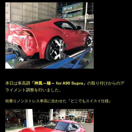
本日は車高調
「神風～極～ for A90 Supra」
の取り付けからのア
ライメント調整を行いました。
街乗りノンストレス車高に合わせた『どこでもスイスイ仕様』