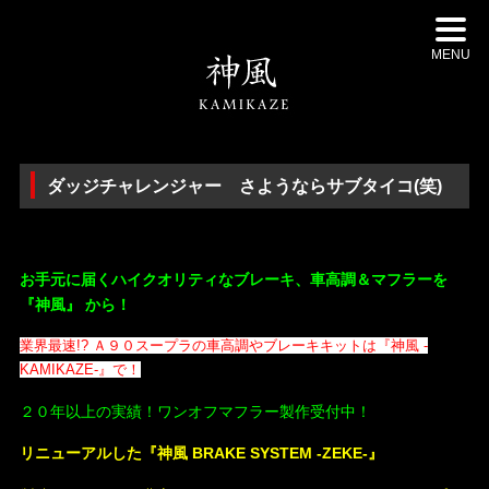
MENU
ダッジチャレンジャー さようならサブタイコ(笑)
・
お手元に届くハイクオリティなブレーキ、車高調＆マフラーを
『神風』 から！
業界最速!?
Ａ９０スープラの車高調やブレーキキットは
『神風 -
KAMIKAZE-』で！
２０年以上の実績！ワンオフマフラー製作受付中！
リニューアルした『神風 BRAKE SYSTEM -ZEKE-』