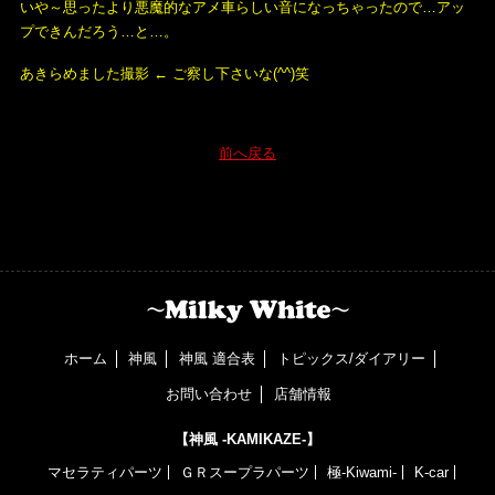
いや～思ったより悪魔的なアメ車らしい音になっちゃったので…アッ
プできんだろう…と…。
あきらめました撮影 ← ご察し下さいな(^^)笑
前へ戻る
ホーム
神風
神風 適合表
トピックス/ダイアリー
お問い合わせ
店舗情報
【神風 -KAMIKAZE-】
マセラティパーツ
ＧＲスープラパーツ
極-Kiwami-
K-car