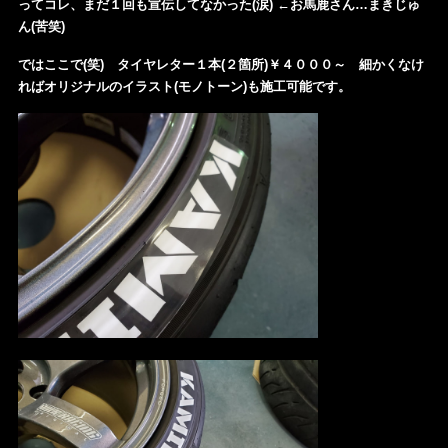
ってコレ、まだ１回も宣伝してなかった(涙) ←お
馬鹿さん…まきじゅ
ん(苦笑)
ではここで(笑) タイヤレター１本(２箇所)￥４０００～ 細かくなけ
ればオリジナルのイラスト(モノトーン)も施工可能です。