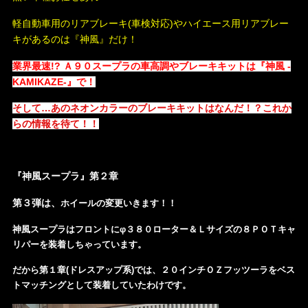
軽自動車用のリアブレーキ(車検対応)やハイエース用リアブレー
キがあるのは『神風』だけ！
業界最速!?
Ａ９０スープラの車高調やブレーキキットは
『神風 -
KAMIKAZE-』で！
そして…あのネオンカラーのブレーキキットはなんだ！？これか
らの情報を待て！！
『神風スープラ』第２章
第３弾は、
ホイールの変更いきます！！
神風スープラはフロントにφ３８０ローター＆Ｌサイズの８ＰＯＴキャ
リパーを装着しちゃっています。
だから第１章(ドレスアップ系)では、２０インチＯＺフッツーラをベス
トマッチングとして装着していたわけです。