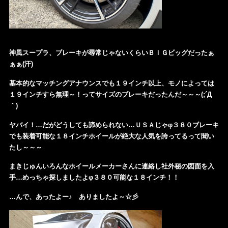
神風スープラ、ブレーキが尋常じゃないくらいＢＩＧビッグだったぁ
ぁぁ(汗)
基本的なマッチングアナウンスでも１９インチ以上、モノによっては
１９インチすら無理～！ってサイズのブレーキだったんだ～～～(;´Д
｀)
ヤバイ！…だがどうしても諦められない…ＵＳＡじゃφ３８０ブレーキ
でも装着可能な１８インチホイールが絶大な人気を誇ってるって聞い
たし～～～
まきじゅんいろんなホイールメーカーさんに連絡し社外秘の図面を入
手…めっちゃ探しましたよφ３８０可能な１８インチ！！
…んで、あったよー♪ ありましたよ～☆彡