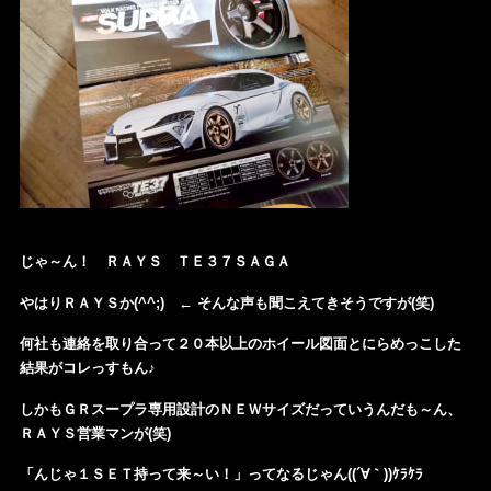
じゃ～ん！ ＲＡＹＳ ＴＥ３７ＳＡＧＡ
やはりＲＡＹＳか(^^;) ← そんな声も聞こえてきそうですが(笑)
何社も連絡を取り合って２０本以上のホイール図面とにらめっこした
結果がコレっすもん♪
しかもＧＲスープラ専用設計のＮＥＷサイズだっていうんだも～ん、
ＲＡＹＳ営業マンが(笑)
「んじゃ１ＳＥＴ持って来～い！」ってなるじゃん((´∀｀))ｹﾗｹﾗ