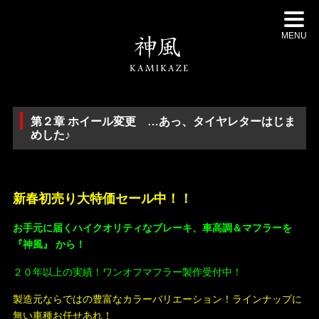
MENU
第２章 ホイール変更 …あっ、タイヤレターはじま
めした♪
・
新春初売り大特価セール中！！
お手元に届くハイクオリティなブレーキ、車高調＆マフラーを
『神風』 から！
２０年以上の実績！ワンオフマフラー製作受付中！
製造元ならではの豊富なカラーバリエーション！ラインナップに
無い車種お任せあれ！