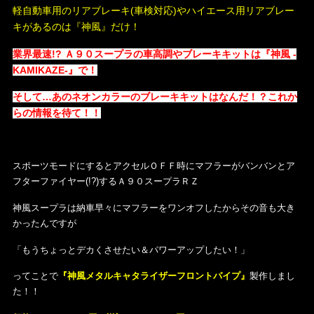
軽自動車用のリアブレーキ(車検対応)やハイエース用リアブレー
キがあるのは『神風』だけ！
業界最速!?
Ａ９０スープラの車高調やブレーキキットは
『神風 -
KAMIKAZE-』で！
そして…あのネオンカラーのブレーキキットはなんだ！？これか
らの情報を待て！！
スポーツモードにするとアクセルＯＦＦ時にマフラーがバンバンとア
フターファイヤー(!?)するＡ９０スープラＲＺ
神風スープラは納車早々にマフラーをワンオフしたからその音も大き
かったんですが
「もうちょっとデカくさせたい＆パワーアップしたい！」
ってことで
『神風メタルキャタライザーフロントパイプ』
製作しまし
た！！