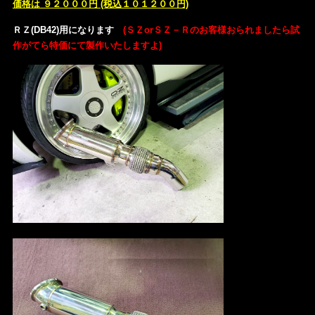
価格は ９２０００円 (税込１０１２００円)
ＲＺ(DB42)用になります
(ＳＺorＳＺ－Ｒのお客様おられましたら試
作がてら特価にて製作いたしますよ)