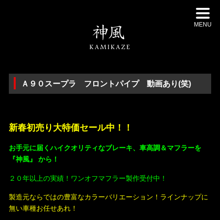
MENU
Ａ９０スープラ フロントパイプ 動画あり(笑)
・
新春初売り大特価セール中！！
お手元に届くハイクオリティなブレーキ、車高調＆マフラーを
『神風』 から！
２０年以上の実績！ワンオフマフラー製作受付中！
製造元ならではの豊富なカラーバリエーション！ラインナップに
無い車種お任せあれ！