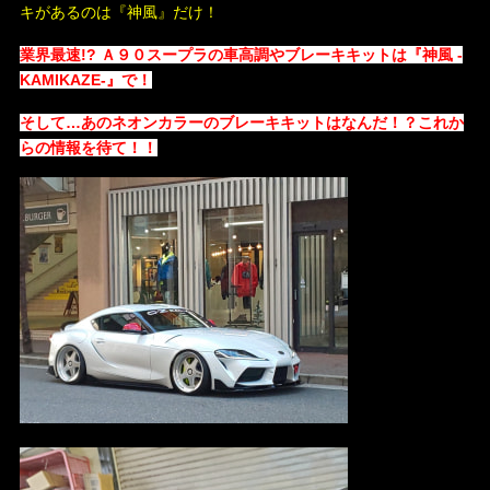
キがあるのは『神風』だけ！
業界最速!?
Ａ９０スープラの車高調やブレーキキットは
『神風 -
KAMIKAZE-』で！
そして…あのネオンカラーのブレーキキットはなんだ！？これか
らの情報を待て！！