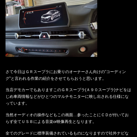
さて今日はＧＲスープラにお乗りのオーナーさん向けの“コーディン
グ”と言われる作業の紹介をさせてもらおうと思います。
当店デモカーでもありますこのＧＲスープラ(Ａ９０スープラ)ナビをは
じめ車両情報などがひとつのマルチモニターに映し出される仕様にな
っています。
当然オーディオの操作などもこの画面…参ったことにＣＤが付いてお
らず全てＵＳＢによる音楽or映像再生となります。
全てのグレードに標準装備されているものになりますので社外ナビな