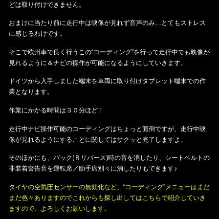
どは取り付けできません。
おまけに当たり前に走行中は映像が見れず音声のみ…とてもストレス
に感じるわけです。
そこで欧州車で良く行うこの“コーディング”を行って走行中でも映像が
見れるように＆ナビの操作が可能になるようにしていきます。
ドイツから入手しました端末を車両に取り付けタブレット端末での作
業となります。
作業にかかる時間は３０分ほど！
走行中ナビ操作可能のコーディングはちょっと面倒ですが、走行中映
像が見れるようにすることに関してはサクッと完了しますよ。
そのほかにも、バック(Ｒリバース)時の音を消したり、シートベルトの
非装着警告音を運転席／助手席別々に消したりもできます♪
タイヤの空気圧センサーの無効化など、“コーディング”メニューはまだ
まだ色々ありますのでこれからも探し出してはこちらで紹介していき
ますので、よろしくお願いします。