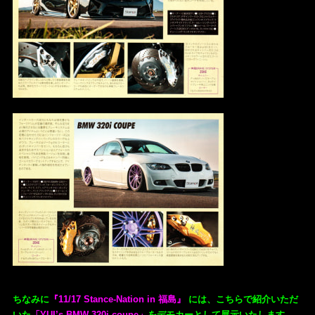
ちなみに
『11/17 Stance-Nation in 福島』
には、こちらで紹介いただ
いた
「YUI’s BMW 320i coupe」
をデモカーとして展示いたします。