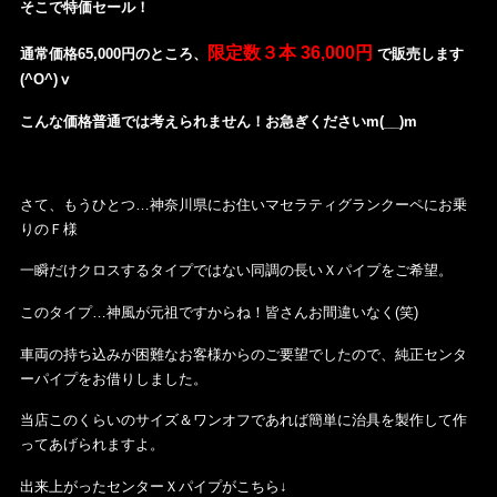
そこで特価セール！
限定数３本 36,000円
通常価格65,000円のところ、
で販売します
(^O^)ⅴ
こんな価格普通では考えられません！お急ぎくださいm(__)m
さて、もうひとつ…神奈川県にお住いマセラティグランクーペにお乗
りのＦ様
一瞬だけクロスするタイプではない同調の長いＸパイプをご希望。
このタイプ…神風が元祖ですからね！皆さんお間違いなく(笑)
車両の持ち込みが困難なお客様からのご要望でしたので、純正センタ
ーパイプをお借りしました。
当店このくらいのサイズ＆ワンオフであれば簡単に治具を製作して作
ってあげられますよ。
出来上がったセンターＸパイプがこちら↓