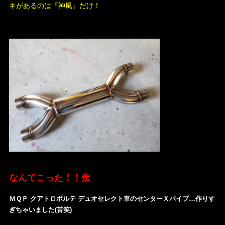
キがあるのは『神風』だけ！
なんてこった！！焦
ＭＱＰ クアトロポルテ デュオセレクト車のセンターＸパイプ…作りす
ぎちゃいました(苦笑)