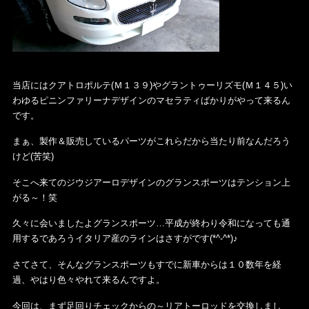
当店にはクアトロポルテ(Ｍ１３９)やグラントゥーリズモ(Ｍ１４５)い
わゆるピニンファリーナデザインのマセラティばかりがやって来るん
です。
まぁ、製作＆販売しているパーツがこれらだから当たり前なんだろう
けど(苦笑)
そこへ来てのジウジアーロデザインのグランスポーツはテンション上
がる～！笑
久々に会いましたよグランスポーツ…平成が終わり令和になっても通
用するであろうイタリア産のラインはさすがです(*^-^*)♪
さてさて、そんなグランスポーツもすでに新車からは１０数年を経
過、やはり色々やれて来るんですよ。
今回は、まず足回りチェックからの～リアトーロッドを交換しまし