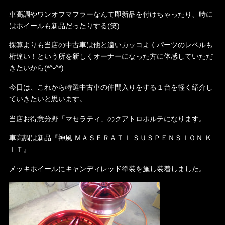
車高調やワンオフマフラーなんて即新品を付けちゃったり、時に
はホイールも新品だったりする(笑)
採算よりも当店の中古車は他と違いカッコよくパーツのレベルも
桁違い！という所を新しくオーナーになった方に体感していただ
きたいから(*^-^*)
今日は、これから特選中古車の仲間入りをする１台を軽く紹介し
ていきたいと思います。
当店お得意分野「マセラティ」のクアトロポルテになります。
車高調は新品『神風 ＭＡＳＥＲＡＴＩ ＳＵＳＰＥＮＳＩＯＮ Ｋ
ＩＴ』
メッキホイールにキャンディレッド塗装を施し装着しました。