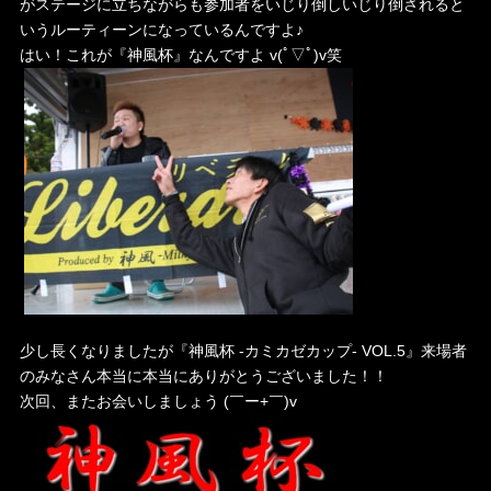
がステージに立ちながらも参加者をいじり倒しいじり倒されると
いうルーティーンになっているんですよ♪
はい！これが『神風杯』なんですよ v(ﾟ▽ﾟ)v笑
少し長くなりましたが『神風杯 -カミカゼカップ- VOL.5』来場者
のみなさん本当に本当にありがとうございました！！
次回、またお会いしましょう (￣ー+￣)v