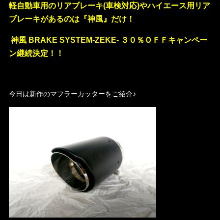
軽自動車用のリアブレーキ(車検対応)やハイエース用リア
ブレーキがあるのは『神風』だけ！
神風 BRAKE SYSTEM-ZEKE- ３０％ＯＦＦキャンペー
ン継続決定！！
・
今日は新作のマフラーカッターをご紹介♪