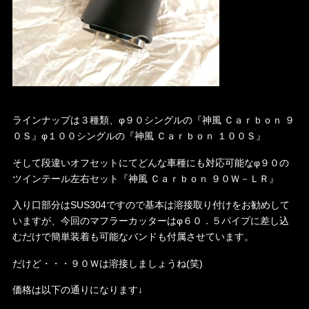
ラインナップは３種類、φ９０シングルの『神風 Ｃａｒｂｏｎ ９
０Ｓ』φ１００シングルの『神風 Ｃａｒｂｏｎ １００Ｓ』
そして段違いオフセットにてどんな車種にも対応可能なφ９０の
ツインテール左右セット『神風 Ｃａｒｂｏｎ ９０Ｗ－ＬＲ』
入り口部分はSUS304ですので基本は溶接取り付けをお勧めして
いますが、今回のマフラーカッターはφ６０．５パイプに差し込
むだけで簡単装着も可能なバンドも付属させています。
だけど・・・９０Ｗは溶接しましょうね(笑)
価格は以下の通りになります↓