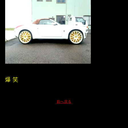
爆 笑
前へ戻る