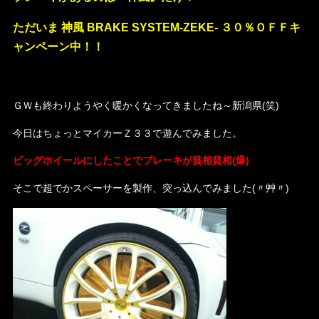
ただいま 神風 BRAKE SYSTEM-ZEKE- ３０％ＯＦＦキ
ャンペーン中！！
・
ＧＷも終わりようやく暖かくなってきましたね～新潟県(笑)
今日はちょっとマイカーＺ３３で遊んでみました。
ビッグホイールにしたことでブレーキが貧相貧相(爆)
そこで超でかスペーサーを製作、突っ込んでみました(〃艸〃)