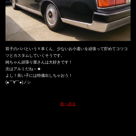
双子のパパというＹ本くん、少ないお小遣いを頑張って貯めてコツコ
ツとカスタムしていくそうです。
純ちゃん頑張り屋さんは大好きです！
次はアルミだね～★
よし！良い子には特価出しちゃおう！
(●￣∀￣●)ノシ
前へ戻る