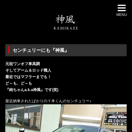
MENU
センチュリーにも『神風』
元祖ワンオフ車高調
そしてアーム＆ロッド職人
最近ではマフラーまでも！
ど～も、ど～も
『純ちゃんa.k.a神風』です(笑)
最近納車されたばかりのＹ本くんのセンチュリー♪