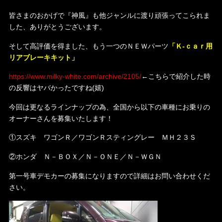
皆さまのおかげで『神風』も他ジャンルに渡り頑張ってこられま
した、ありがとうございます。
そして高評価を得ました、もう一つのＮＥＷパーツ
「Ｋ‐ｃａｒ用
リアブレーキキット」
https://www.milky-white.com/archive/2105/
←こちらで紹介した時
の反響はヤバかったですね(嬉)
今回は更なるラインナップの為、全国から以下の車種にお乗りの
オーナーさんを募集いたします！
①スズキ ワゴンＲ／ワゴンＲスティングレー ＭＨ２３Ｓ
②ホンダ Ｎ－ＢＯＸ／Ｎ－ＯＮＥ／Ｎ－ＷＧＮ
第一号車デモカーの募集になりますので詳細はお問い合わせくだ
さい。