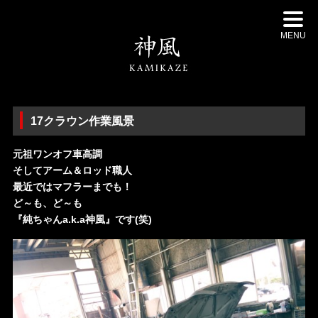
MENU
17クラウン作業風景
元祖ワンオフ車高調
そしてアーム＆ロッド職人
最近ではマフラーまでも！
ど～も、ど～も
『純ちゃんa.k.a神風』です(笑)