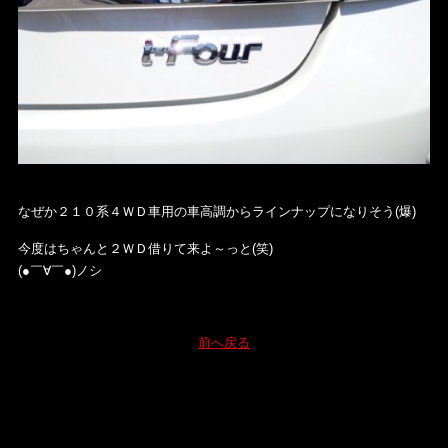
なぜか２１０系４ＷＤ車用の車高調からラインナップになりそう(爆)
今度はちゃんと２ＷＤ借りて来よ～っと(笑)
(●￣∀￣●)ノシ
前へ戻る