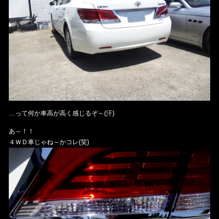
…って何か車高が高く感じるぞ～(汗)
あ～！！
４ＷＤ車じゃね～かコレ(笑)