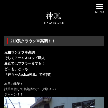
MENU
210系クラウン車高調！！
元祖ワンオフ車高調
そしてアーム＆ロッド職人
最近ではマフラーまでも！
ど～も、ど～も
『純ちゃんa.k.a神風』です(笑)
本日の作業！
試乗車借りて車高調のデータ取り～♪
ジャ～ン！！