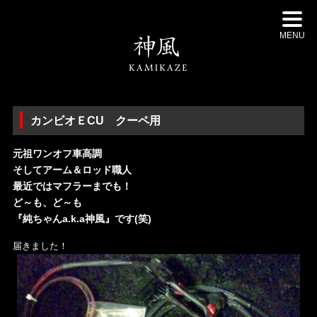
MENU
カンビオＥCU クーペ用
元祖ワンオフ車高調
そしてアーム＆ロッド職人
最近ではマフラーまでも！
ど～も、ど～も
『純ちゃんa.k.a神風』です(笑)
届きました！