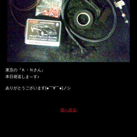
東京の『Ｋ・Ｎさん』
本日発送しま～す♪
ありがとうございます(●￣∀￣●)ノシ
前へ戻る