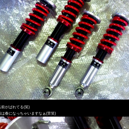
前がばれてる(笑)
は春になっちゃいますなぁ(苦笑)