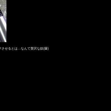
フさせるとは…なんて贅沢な奴(爆)