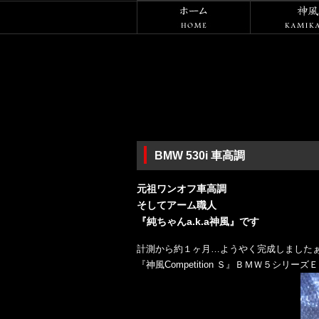
ホーム
BMW 530i 車高調
元祖ワンオフ車高調
そしてアーム職人
『純ちゃんa.k.a神風』です
計測から約１ヶ月…ようやく完成しましたぁ
『神風Competition Ｓ』ＢＭＷ５シリー