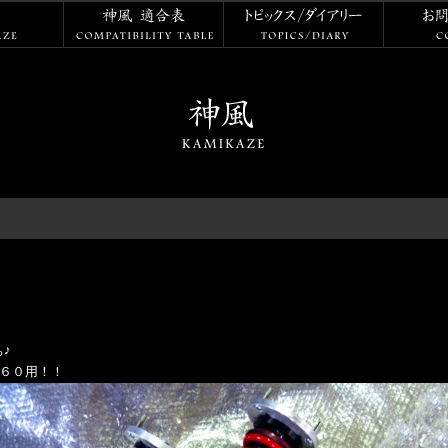
神風
神風 適合表
トピックス
♪
ズＥ６０用！！