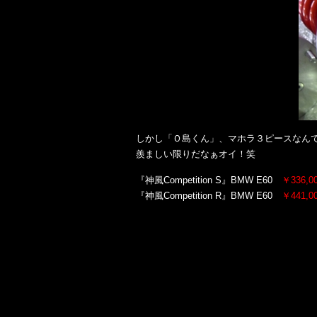
しかし「Ｏ島くん」、マホラ３ピースなんて高
羨ましい限りだなぁオイ！笑
『神風Competition S』BMW E60
￥336,00
『神風Competition R』BMW E60
￥441,00