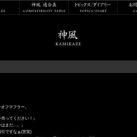
神風
神風 適合表
トピックス
ンオフマフラー。
ー売ってください！』
今はまだ…。』
引ですなぁ(苦笑)