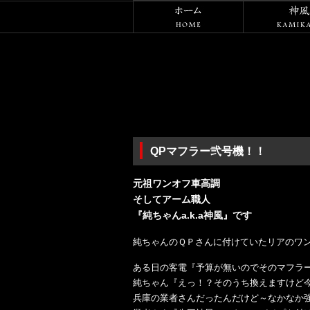
ホーム
QPマフラー弐号機！！
元祖ワンオフ車高調
そしてアーム職人
『純ちゃんa.k.a神風』です
純ちゃんのＱＰさんに付けていたリアのワ
ある日の客電『予算が無いのでそのマフラ
純ちゃん『えっ！？そのうち換えますけど
兵庫の業者さんだったんだけど～なかなか強